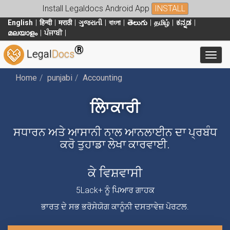
Install Legaldocs Android App
INSTALL
English
हिन्दी
मराठी
ગુજરાતી
বাংলা
తెలుగు
தமிழ்
ಕನ್ನಡ
മലയാളം
ਪੰਜਾਬੀ
®
Legal
Docs
Toggl
Home
punjabi
Accounting
ਲੇਿਾਕਾਰੀ
ਸਧਾਰਨ ਅਤੇ ਆਸਾਨੀ ਨਾਲ ਆਨਲਾਈਨ ਦਾ ਪ੍ਰਬੰਧ
ਕਰੋ ਤੁਹਾਡਾ ਲੇਖਾ ਕਾਰਵਾਈ.
ਕੇ ਵਿਸ਼ਵਾਸੀ
5Lack+ ਨੂੰ ਪਿਆਰ ਗਾਹਕ
ਭਾਰਤ ਦੇ ਸਭ ਭਰੋਸੇਯੋਗ ਕਾਨੂੰਨੀ ਦਸਤਾਵੇਜ਼ ਪੋਰਟਲ.