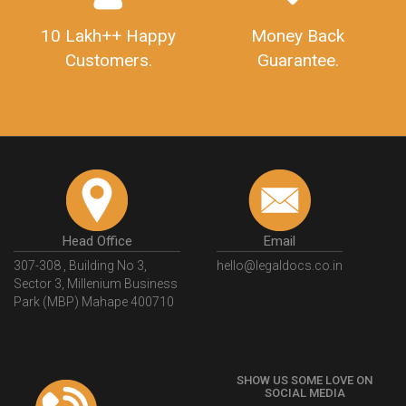
10 Lakh++ Happy
Money Back
Customers.
Guarantee.
Head Office
Email
307-308 , Building No 3,
hello@legaldocs.co.in
Sector 3, Millenium Business
Park (MBP) Mahape 400710
SHOW US SOME LOVE ON
SOCIAL MEDIA