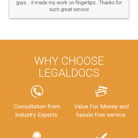
Experience : 14 years
Rating
0/5
Get Appointment
Vinayaka Enterprises
City : banglore
Experience : 14 years
Rating
5/5
Get Appointment