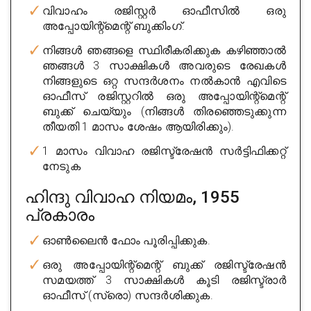
വിവാഹം രജിസ്റ്റർ ഓഫീസിൽ ഒരു
അപ്പോയിന്റ്മെന്റ് ബുക്കിംഗ്.
നിങ്ങൾ ഞങ്ങളെ സ്ഥിരീകരിക്കുക കഴിഞ്ഞാൽ
ഞങ്ങൾ 3 സാക്ഷികൾ അവരുടെ രേഖകൾ
നിങ്ങളുടെ ഒറ്റ സന്ദർശനം നൽകാൻ എവിടെ
Sreenidhi Enterprises
ഓഫീസ് രജിസ്റ്ററിൽ ഒരു അപ്പോയിന്റ്മെന്റ്
City : banglore
ബുക്ക് ചെയ്യും (നിങ്ങൾ തിരഞ്ഞെടുക്കുന്ന
തീയതി 1 മാസം ശേഷം ആയിരിക്കും).
Experience : 12 years
1 മാസം വിവാഹ രജിസ്ട്രേഷൻ സർട്ടിഫിക്കറ്റ്
Rating
4/5
നേടുക
Get Appointment
ഹിന്ദു വിവാഹ നിയമം, 1955
പ്രകാരം
ഓൺലൈൻ ഫോം പൂരിപ്പിക്കുക.
ഒരു അപ്പോയിന്റ്മെന്റ് ബുക്ക് രജിസ്ട്രേഷൻ
സമയത്ത് 3 സാക്ഷികൾ കൂടി രജിസ്ട്രാർ
ഓഫീസ് (സ്രൊ) സന്ദർശിക്കുക.