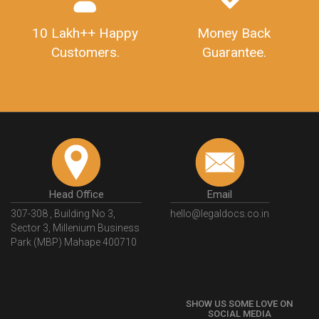
Marriage Broker
City : banglore
Experience : 12 years
Rating
0/5
Get Appointment