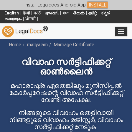
Install Legaldocs Android App
INSTALL
English
हिन्दी
मराठी
ગુજરાતી
বাংলা
తెలుగు
தமிழ்
ಕನ್ನಡ
മലയാളം
ਪੰਜਾਬੀ
®
Legal
Docs
Toggl
Home
mallyalam
Marriage Certificate
വിവാഹ സർട്ടിഫിക്കറ്റ്
ഓൺലൈൻ
മഹാരാഷ്ട്ര ഏതെങ്കിലും മുനിസിപ്പൽ
കോർപ്പറേഷന്റെ വിവാഹ സർട്ടിഫിക്കറ്റ്
വേണ്ടി അപേക്ഷ.
നിങ്ങളുടെ വിവാഹം തെളിവായി
നിങ്ങളുടെ വിവാഹം രജിസ്റ്റർ, വിവാഹം
സർട്ടിഫിക്കറ്റ് നേടുക.