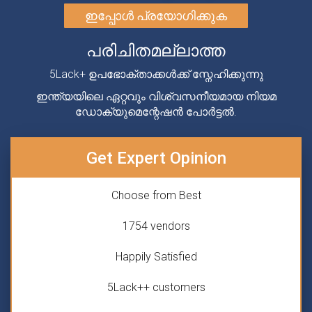
ഇപ്പോൾ പ്രയോഗിക്കുക
പരിചിതമല്ലാത്ത
5Lack+ ഉപഭോക്താക്കൾക്ക് സ്നേഹിക്കുന്നു
ഇന്ത്യയിലെ ഏറ്റവും വിശ്വസനീയമായ നിയമ
ഡോക്യുമെന്റേഷൻ പോർട്ടൽ.
Get Expert Opinion
Choose from Best
1754 vendors
Happily Satisfied
5Lack++ customers