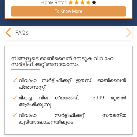
Highly Rated
To Know More
age?
FAQs
നിങ്ങളുടെ ഓൺലൈൻ നേടുക
വിവാഹ
സർട്ടിഫിക്കറ്റ്
അനായാസം
വിവാഹ സർട്ടിഫിക്കറ്റ് ഈസി ഓൺലൈൻ
പ്രോസസ്സ്.
മികച്ച വില ഗ്യാരണ്ടി, ₹ 3999 മുതൽ
ആരംഭിക്കുന്നു.
വിവാഹ സർട്ടിഫിക്കറ്റ് സൗജന്യ
കൂടിയാലോചനയിലൂടെ.