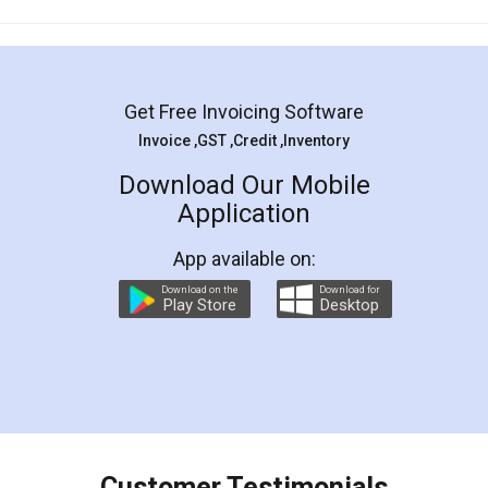
Experience : 14 years
Rating
5/5
Get Appointment
Get Free Invoicing Software
Invoice ,GST ,Credit ,Inventory
Download Our Mobile
Application
App available on:
Download on the
Download for
Play Store
Desktop
Jai Cyber Centre
City : banglore
Experience : 13 years
Rating
4/5
Get Appointment
Customer Testimonials