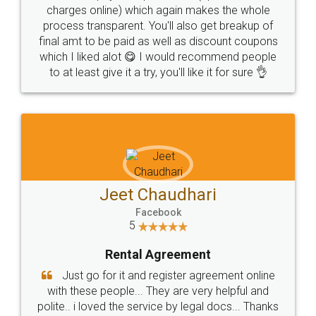
SOCIAL MEDIA
Food Court Free
City : banglore
Experience : 15 years
© 2022 - All Rights with legaldocs
Rating
0/5
Sitemap
Shipping Policy
Terms & Conditions
Get Appointment
Privacy Policy
Blog
Contact Us
Careers
About Us
Ravi Marriage Agent(freelancer)
City : banglore