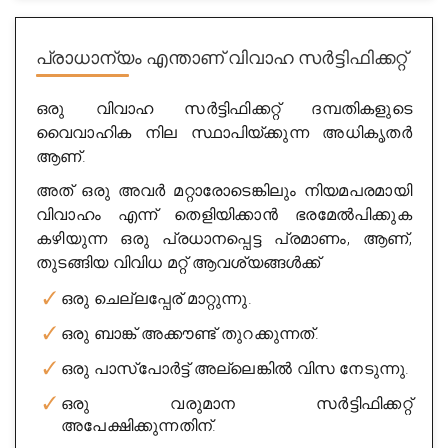
പ്രാധാന്യം എന്താണ്
വിവാഹ സർട്ടിഫിക്കറ്റ്
ഒരു വിവാഹ സർട്ടിഫിക്കറ്റ് ദമ്പതികളുടെ
വൈവാഹിക നില സ്ഥാപിയ്ക്കുന്ന അധികൃതർ
Benaka Enterprises
ആണ്.
City : banglore
അത് ഒരു അവർ മറ്റാരോടെങ്കിലും നിയമപരമായി
Experience : 11 years
വിവാഹം എന്ന് തെളിയിക്കാൻ ഭരമേൽപിക്കുക
കഴിയുന്ന ഒരു പ്രധാനപ്പെട്ട പ്രമാണം, ആണ്,
Rating
5/5
തുടങ്ങിയ വിവിധ മറ്റ് ആവശ്യങ്ങൾക്ക്
Get Appointment
ഒരു ചെല്ലപ്പേര് മാറ്റുന്നു.
ഒരു ബാങ്ക് അക്കൗണ്ട് തുറക്കുന്നത്.
ഒരു പാസ്പോർട്ട് അല്ലെങ്കിൽ വിസ നേടുന്നു.
ഒരു വരുമാന സർട്ടിഫിക്കറ്റ്
അപേക്ഷിക്കുന്നതിന്.