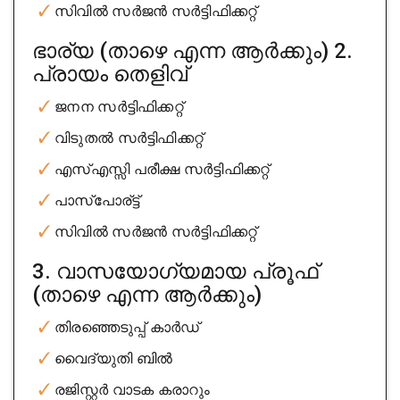
സിവിൽ സർജൻ സർട്ടിഫിക്കറ്റ്
ഭാര്യ (താഴെ എന്ന ആർക്കും) 2.
പ്രായം തെളിവ്
Aradhya Enterprises
City : banglore
ജനന സർട്ടിഫിക്കറ്റ്
Experience : 11 years
വിടുതൽ സർട്ടിഫിക്കറ്റ്
Rating
4/5
എസ്എസ്സി പരീക്ഷ സർട്ടിഫിക്കറ്റ്
Get Appointment
പാസ്പോര്ട്ട്
സിവിൽ സർജൻ സർട്ടിഫിക്കറ്റ്
3. വാസയോഗ്യമായ പ്രൂഫ്
(താഴെ എന്ന ആർക്കും)
തിരഞ്ഞെടുപ്പ് കാർഡ്
വൈദ്യുതി ബിൽ
രജിസ്റ്റർ വാടക കരാറും
Nishta Legal