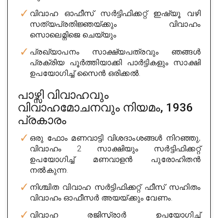
Rating
വിവാഹ ഓഫീസ് സർട്ടിഫിക്കറ്റ് ഇഷ്യൂ വഴി
4/5
സത്യപ്രതിജ്ഞയ്ക്കും വിവാഹം
Get Appointment
സൊലെമ്നിജെ ചെയ്യും
പ്രഖ്യാപനം സാക്ഷ്യപത്രവും ഞങ്ങൾ
പ്രക്രിയ പൂർത്തിയാക്കി പാർട്ടികളും സാക്ഷി
ഉപയോഗിച്ച് സൈൻ ഒരിക്കൽ.
പാഴ്സി വിവാഹവും
വിവാഹമോചനവും നിയമം, 1936
പ്രകാരം
Gamya Solution
ഒരു ഫോം മണവാട്ടി വിശദാംശങ്ങൾ നിറഞ്ഞു,
വിവാഹം 2 സാക്ഷിയും സർട്ടിഫിക്കറ്റ്
City : banglore
ഉപയോഗിച്ച് മണവാളൻ പുരോഹിതൻ
Experience : 14 years
നൽകുന്ന.
Rating
4/5
നിശ്ചിത വിവാഹ സർട്ടിഫിക്കറ്റ് ഫീസ് സഹിതം
വിവാഹം ഓഫീസർ അയയ്ക്കും വേണം.
Get Appointment
വിവാഹ രജിസ്ട്രാർ ഉപയോഗിച്ച്