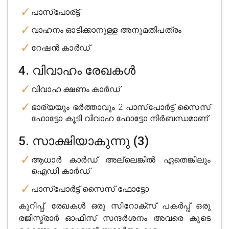
City : banglore
പാസ്പോര്ട്ട്
Experience : 11 years
വാഹനം ഓടിക്കാനുള്ള അനുമതിപത്രം
Rating
4/5
റേഷൻ കാർഡ്
Get Appointment
4. വിവാഹം രേഖകൾ
വിവാഹ ക്ഷണം കാർഡ്
ഭാര്യയും ഭർത്താവും 2 പാസ്പോർട്ട് സൈസ്
ഫോട്ടോ കൂടി വിവാഹ ഫോട്ടോ നിർബന്ധമാണ്
5. സാക്ഷിയാകുന്നു (3)
ആധാർ കാർഡ് അല്ലെങ്കിൽ ഏതെങ്കിലും
ഐഡി കാർഡ്
Itzeazy.com
പാസ്പോർട്ട് സൈസ് ഫോട്ടോ
City : banglore
കുറിപ്പ്: രേഖകൾ ഒരു സിറോക്സ് പകർപ്പ് ഒരു
Experience : 12 years
രജിസ്ട്രാർ ഓഫീസ് സന്ദർശനം അവരെ കൂടെ
Rating
4/5