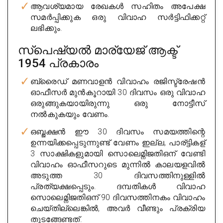
ആവശ്യമായ രേഖകൾ സഹിതം അപേക്ഷ
Sri Ranga Enterprises
സമർപ്പിക്കുക ഒരു വിവാഹ സർട്ടിഫിക്കറ്റ്
ലഭിക്കും.
City : banglore
Experience : 11 years
സ്പെഷ്യൽ മാര്യേജ് ആക്ട്
1954 പ്രകാരം
Rating
4/5
ബ്രൈഡ് മണവാളൻ വിവാഹം രജിസ്ട്രേഷൻ
Get Appointment
ഓഫീസർ മുൻകൂറായി 30 ദിവസം ഒരു വിവാഹ
ഒരുങ്ങുകയായിരുന്നു ഒരു നോട്ടീസ്
നൽകുകയും വേണം.
ഒബ്ജക്ഷൻ ഈ 30 ദിവസം സമയത്തിന്റെ
ഉന്നയിക്കപ്പെടുന്നുണ്ട് വേണം ഇല്ല, പാര്ട്ടികള്
3 സാക്ഷികളുമായി സൊലെമ്നിജതിഒന് വേണ്ടി
വിവാഹം ഓഫീസറുടെ മുന്നിൽ കാലയളവിൽ
അടുത്ത 30 ദിവസത്തിനുള്ളിൽ
പ്രത്യക്ഷപ്പെടും. ദമ്പതികൾ വിവാഹ
S Benjamin Frankl
സൊലെമ്നിജതിഒന് 90 ദിവസത്തിനകം വിവാഹം
City : banglore
ചെയ്തില്ലെങ്കിൽ, അവർ വീണ്ടും പ്രക്രിയ
തുടങ്ങേണ്ടത്.
Experience : 14 years