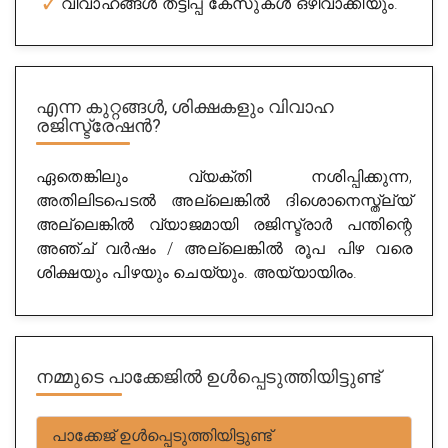
വിവാഹങ്ങൾ തട്ടിപ്പ് കേസുകൾ ഒഴിവാക്കിയും.
Experience : 13 years
Rating
4/5
Get Appointment
എന്ന കുറ്റങ്ങൾ, ശിക്ഷകളും
വിവാഹ
രജിസ്ട്രേഷൻ?
ഏതെങ്കിലും വ്യക്തി നശിപ്പിക്കുന്ന,
അതിലിടപെടൽ അല്ലെങ്കിൽ ദിശൊനെസ്ത്ല്യ്
അല്ലെങ്കിൽ വ്യാജമായി രജിസ്ട്രാർ പന്തിന്റെ
അഞ്ച് വർഷം / അല്ലെങ്കിൽ രൂപ പിഴ വരെ
ശിക്ഷയും പിഴയും ചെയ്യും. അയ്യായിരം.
Marriage Certificate Agents Bangalore
City : banglore
Experience : 15 years
നമ്മുടെ പാക്കേജിൽ ഉൾപ്പെടുത്തിയിട്ടുണ്ട്
Rating
5/5
പാക്കേജ് ഉൾപ്പെടുത്തിയിട്ടുണ്ട്
Get Appointment