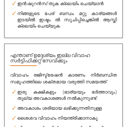
ഇൻഷുറൻസ് തുക ക്ലെയിം ചെയ്യാൻ.
നിങ്ങളുടെ പേര് ബന്ധം മറ്റു കാര്യങ്ങൾ
Sdns Services
ഇടയിൽ ഇഷ്ടം ൽ സൂചിപ്പിച്ചെങ്കിൽ ആസ്തി
City : banglore
ക്ലെയിം ചെയ്യുക.
Experience : 13 years
Rating
4/5
Get Appointment
എന്താണ് ഉദ്ദേശ്യം ഇല്ല
വിവാഹ
സർട്ടിഫിക്കറ്റ് സേവിക്കും
വിവാഹം രജിസ്ട്രേഷൻ കാരണം നിർബന്ധിത
സമൂഹത്തിലെ ശക്തമായ വരുത്തി സമയത്ത്
ഇരു കക്ഷികളും (ഭാര്യയും ഭർത്താവും)
തുല്യ അവകാശങ്ങൾ നൽകുന്നുണ്ട്.
അവകാശം ശരിയായ ലഭിക്കുന്നതിനുള്ള.
Shiva Enterprises
ശൈശവ വിവാഹം നിയന്ത്രിക്കാനാകൂ.
City : banglore