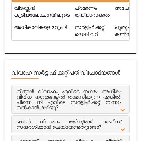
വിദഗ്ദ്ധൻ
പ്രമാണം
അപേക്ഷ
കൂടിയാലോചനയിലൂടെ
തയ്യാറാക്കൽ
അധികാരികളെ മറുപടി
സർട്ടിഫിക്കറ്റ്
പുതുക്കൽ
ഡെലിവറി
കൺസൾട്
Matrimonial- Free Matrimony Services-
Brides&Grooms
വിവാഹ സർട്ടിഫിക്കറ്റ്
പതിവ് ചോദ്യങ്ങൾ
City : banglore
Experience : 14 years
നിങ്ങൾ വിവാഹം എവിടെ നഗരം അധികം
വിവിധ നഗരങ്ങളിൽ താമസിക്കുന്ന എങ്കിൽ,
Rating
പിന്നെ നീ എവിടെ സർട്ടിഫിക്കറ്റ് നിന്നും
5/5
നൽകാൻ കഴിയൂ?
Get Appointment
ഞാൻ വിവാഹം രജിസ്ട്രാർ ഓഫീസ്
സന്ദർശിക്കാൻ ചെയ്യേണ്ടതുണ്ടോ?