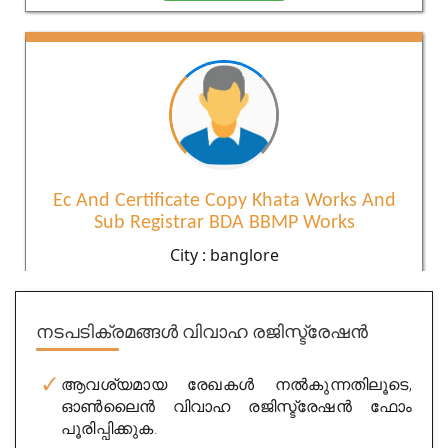
Ec And Certificate Copy Khata Works And
Sub Registrar BDA BBMP Works
City : banglore
Experience : 13 years
Rating
5/5
നടപടിക്രമങ്ങൾ
വിവാഹ രജിസ്ട്രേഷൻ
Get Appointment
ആവശ്യമായ രേഖകൾ നൽകുന്നതിലൂടെ,
ഓൺലൈൻ വിവാഹ രജിസ്ട്രേഷൻ ഫോം
പൂരിപ്പിക്കുക.