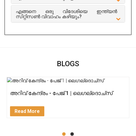
A2z Solution India
എങ്ങനെ ഒരു വിദേശിയെ ഇന്ത്യൻ
സിറ്റിസൺ വിവാഹം കഴിയും?
City : banglore
Experience : 13 years
Rating
5/5
Get Appointment
BLOGS
അറിവ് കേന്ദ്രം - പേജ് 1 | ലെഗല്ദൊച്സ്
Read More
Benaka Enterprises
City : banglore