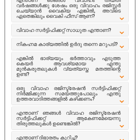
എന്താണ് ഞങ്ങൾ വിവാഹം തീയതി
വർഷങ്ങൾക്കു ശേഷം ഒരു വിവാഹം രജിസ്റ്റർ
ചെയ്യാൻ വൈകിയ എങ്കിൽ, അവിടെ
ഏതെങ്കിലും വൈകി ഫീസ് ആണ്?
വിവാഹ സർട്ടിഫിക്കറ്റ് സാധുത എന്താണ്?
A2z Solution India
നികഹ്നമ കാര്യത്തിൽ ഉർദു തന്നെ മറുപടി?
City : banglore
എങ്കിൽ ഭാര്യയും ഭർത്താവും എടുത്ത
Experience : 11 years
കെയർ ആവശ്യമായ എന്തു
മുൻകരുതലുകൾ വ്യത്യസ്ത മതത്തിന്റെ
Rating
4/5
ഉണ്ട്?
Get Appointment
ഒരു വിവാഹ രജിസ്ട്രേഷൻ സർട്ടിഫിക്കറ്റ്
നിർമ്മിക്കുന്ന സമയത്തുപോലും എന്തു
ഉത്തരവാദിത്തങ്ങളിൽ കഴിക്കണം?
എന്താണ് ഞങ്ങൾ വിവാഹ രജിസ്ട്രേഷൻ
സർട്ടിഫിക്കറ്റ് ആകേണമേയെന്നു
തിരുത്തലുകൾ ഉണ്ടെങ്കിൽ?
എന്താണ് ദിഭാരതം കുറിച്ച്?