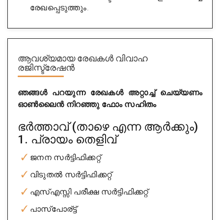
രേഖപ്പെടുത്തും.
ആവശ്യമായ രേഖകൾ
വിവാഹ
രജിസ്ട്രേഷൻ
A1 Enterprises
ഞങ്ങൾ പറയുന്ന രേഖകൾ അറ്റാച്ച് ചെയ്യണം
ഓൺലൈൻ നിറഞ്ഞു ഫോം സഹിതം
City : banglore
Experience : 15 years
ഭർത്താവ് (താഴെ എന്ന ആർക്കും)
Rating
1. പ്രായം തെളിവ്
5/5
Get Appointment
ജനന സർട്ടിഫിക്കറ്റ്
വിടുതൽ സർട്ടിഫിക്കറ്റ്
എസ്എസ്സി പരീക്ഷ സർട്ടിഫിക്കറ്റ്
പാസ്പോര്ട്ട്