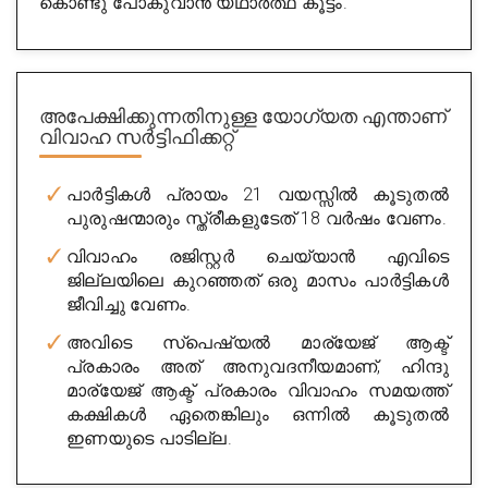
കൊണ്ടു പോകുവാൻ യഥാർത്ഥ കൂട്ടം.
Get Appointment
അപേക്ഷിക്കുന്നതിനുള്ള യോഗ്യത എന്താണ്
വിവാഹ സർട്ടിഫിക്കറ്റ്
പാർട്ടികൾ പ്രായം 21 വയസ്സിൽ കൂടുതൽ
പുരുഷന്മാരും സ്ത്രീകളുടേത് 18 വർഷം വേണം.
വിവാഹം രജിസ്റ്റർ ചെയ്യാൻ എവിടെ
Renuka Enterprises
ജില്ലയിലെ കുറഞ്ഞത് ഒരു മാസം പാർട്ടികൾ
City : banglore
ജീവിച്ചു വേണം.
Experience : 15 years
അവിടെ സ്പെഷ്യൽ മാര്യേജ് ആക്ട്
പ്രകാരം അത് അനുവദനീയമാണ്, ഹിന്ദു
Rating
5/5
മാര്യേജ് ആക്ട് പ്രകാരം വിവാഹം സമയത്ത്
Get Appointment
കക്ഷികൾ ഏതെങ്കിലും ഒന്നിൽ കൂടുതൽ
ഇണയുടെ പാടില്ല.