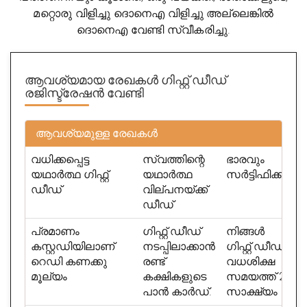
മറ്റൊരു വിളിച്ചു ദൊനെഎ വിളിച്ചു അല്ലെങ്കിൽ
ദൊനെഎ വേണ്ടി സ്വീകരിച്ചു.
ആവശ്യമായ രേഖകൾ
ഗിഫ്റ്റ് ഡീഡ്
രജിസ്ട്രേഷൻ വേണ്ടി
ആവശ്യമുള്ള രേഖകൾ
വധിക്കപ്പെട്ട
സ്വത്തിന്റെ
ഭാരവും
യഥാർത്ഥ ഗിഫ്റ്റ്
യഥാർത്ഥ
സർട്ടിഫിക്കറ്റ്
ഡീഡ്
വില്പനയ്ക്ക്
ഡീഡ്
പ്രമാണം
ഗിഫ്റ്റ് ഡീഡ്
നിങ്ങൾ
കസ്റ്റഡിയിലാണ്
നടപ്പിലാക്കാൻ
ഗിഫ്റ്റ് ഡീഡ്
റെഡി കണക്കു
രണ്ട്
വധശിക്ഷ
മൂല്യം
കക്ഷികളുടെ
സമയത്ത് 2
പാൻ കാർഡ്.
സാക്ഷ്യം