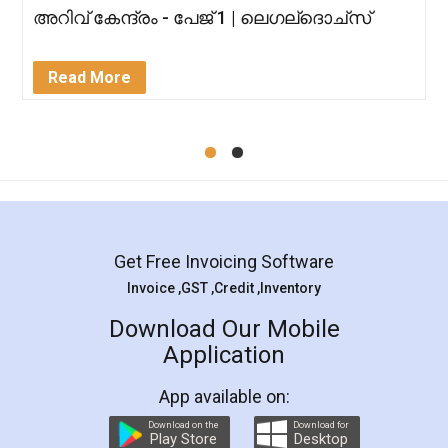
അറിവ് കേന്ദ്രം - പേജ് 1 | ലെഗല്ദൊച്സ്
Read More
Get Free Invoicing Software
Invoice ,GST ,Credit ,Inventory
Download Our Mobile
Application
App available on:
Download on the
Download for
Play Store
Desktop