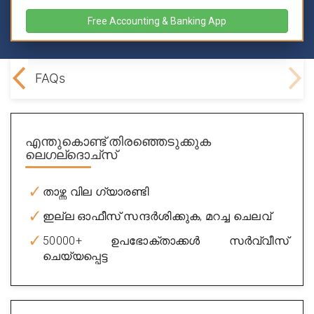
Free Accounting & Banking App
ired
FAQs
എന്തുകൊണ്ട് തിരഞ്ഞെടുക്കുക
ലെഗല്ദൊച്സ്
താഴ്ന്ന വില ഗ്യാരണ്ടി
ഇല്ല ഓഫീസ് സന്ദർശിക്കുക, മറച്ച ചെലവ്
50000+ ഉപഭോക്താക്കൾ സർവ്വീസ്
ചെയ്യപ്പെട്ട