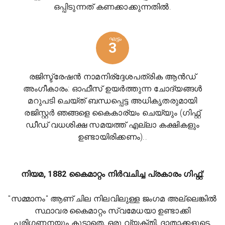
ഒപ്പിടുന്നത് കണക്കാക്കുന്നതിൽ.
ഘട്ടം
3
രജിസ്ട്രേഷൻ നാമനിര്ദ്ദേശപത്രിക ആൻഡ്
അംഗീകാരം: ഓഫീസ് ഉയർത്തുന്ന ചോദ്യങ്ങൾ
മറുപടി ചെയ്ത് ബന്ധപ്പെട്ട അധികൃതരുമായി
രജിസ്റ്റർ ഞങ്ങളെ കൈകാര്യം ചെയ്യും (ഗിഫ്റ്റ്
ഡീഡ് വധശിക്ഷ സമയത്ത് എല്ലാ കക്ഷികളും
ഉണ്ടായിരിക്കണം)..
നിയമ, 1882 കൈമാറ്റം നിർവചിച്ച പ്രകാരം ഗിഫ്റ്റ്:
"സമ്മാനം" ആണ് ചില നിലവിലുള്ള ജംഗമ അല്ലെങ്കിൽ
സ്ഥാവര കൈമാറ്റം സ്വമേധയാ ഉണ്ടാക്കി
പരിഗണനയും കൂടാതെ, ഒരു വ്യക്തി, ദാതാക്കളുടെ,