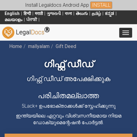
Install Legaldocs Android App
INSTALL
English
हिन्दी
मराठी
ગુજરાતી
বাংলা
తెలుగు
தமிழ்
ಕನ್ನಡ
മലയാളം
ਪੰਜਾਬੀ
®
Legal
Docs
Toggl
Home
mallyalam
Gift Deed
ഗിഫ്റ്റ് ഡീഡ്
ഗിഫ്റ്റ് ഡീഡ് അപേക്ഷിക്കുക
പരിചിതമല്ലാത്ത
5Lack+ ഉപഭോക്താക്കൾക്ക് സ്നേഹിക്കുന്നു
ഇന്ത്യയിലെ ഏറ്റവും വിശ്വസനീയമായ നിയമ
ഡോക്യുമെന്റേഷൻ പോർട്ടൽ.