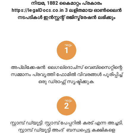
നിയമ, 1882 കൈമാറ്റം പ്രകാരം
https://legalDocs.co.in 3 ലളിതമായ ഓൺലൈൻ
നടപടികൾ ഇൻസ്റ്റന്റ് രജിസ്ട്രേഷൻ ലഭിക്കും
ഘട്ടം
1
അപ്ലിക്കേഷൻ: ലെഗല്ദൊച്സ് വെബ്സൈറ്റിന്റെ
സമ്മാനം പ്രവൃത്തി ഫോമിൽ വിവരങ്ങൾ പൂരിപ്പിച്ച്
ഒരു ഡ്രാഫ്റ്റ് സൃഷ്ടിക്കുക.
ഘട്ടം
2
സ്റ്റാമ്പ് ഡ്യൂട്ടി: സ്റ്റാമ്പ് പേപ്പറിൽ കരട് എന്ന അച്ചടി,
സ്റ്റാമ്പ് ഡ്യൂട്ടി അംദ്` ബന്ധപ്പെട്ട കക്ഷികളെ