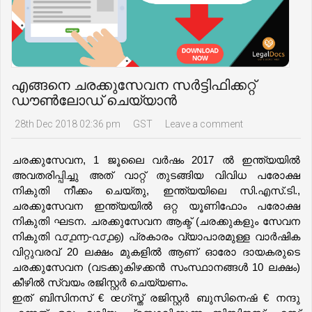
എങ്ങനെ ചരക്കുസേവന സർട്ടിഫിക്കറ്റ്
ഡൗൺലോഡ് ചെയ്യാൻ
28th Dec 2018 02:36 pm
GST
Leave a comment
ചരക്കുസേവന, 1 ജൂലൈ വർഷം 2017 ൽ ഇന്ത്യയിൽ 
അവതരിപ്പിച്ചു അത് വാറ്റ് തുടങ്ങിയ വിവിധ പരോക്ഷ 
നികുതി നീക്കം ചെയ്തു, ഇന്ത്യയിലെ സി.എസ്.ടി., 
ചരക്കുസേവന ഇന്ത്യയിൽ ഒറ്റ യൂണിഫോം പരോക്ഷ 
നികുതി ഘടന. ചരക്കുസേവന ആക്ട് (ചരക്കുകളും സേവന 
നികുതി ൨൦൧൬-൨൦൧൭) പ്രകാരം വ്യാപാരമുള്ള വാർഷിക 
വിറ്റുവരവ് 20 ലക്ഷം മുകളിൽ ആണ് ഓരോ ദായകരുടെ 
ചരക്കുസേവന (വടക്കുകിഴക്കൻ സംസ്ഥാനങ്ങൾ 10 ലക്ഷം) 
കീഴിൽ സ്വയം രജിസ്റ്റർ ചെയ്യണം.
ഇത് ബിസിനസ് € œഗ്സ്ത് രജിസ്റ്റർ ബുസിനെഷ̂ € നന്ദു 