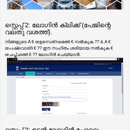
സ്റ്റെപ്പ് 2: ലോഗിൻ ക്ലിക്ക് (പേജിന്റെ
വലതു വശത്ത്).
നിങ്ങളുടെ A € œഉസെര്നമെഅ̂ € നൽകുക ?? & A € 
œപഷ്വൊര്ദ̂ € ?? ഈ സഹിതം ശരിയായ നൽകുക € 
œചപ്ത്ഛഅ̂ € ?? ലോഗിൻ ചെയ്യാൻ.
സ്റ്റെപ്പ് 3: ഉടൻ ലോഗിൻ പോലെ,