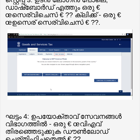
ഡാഷ്ബോർഡ് എത്തും ഒരു €
œസെര്വിചെസ̂ € ?? ക്ലിക്ക് - ഒരു €
œഉസെര് സെര്വിചെസ̂ € ??.
ഘട്ടം 4: ഉപയോക്താവ് സേവനങ്ങൾ
വിഭാഗത്തിൽ - ഒരു € œവിഎവ്
തിരഞ്ഞെടുക്കുക ഡൗൺലോഡ്
ചെര്തിഫിചതെഅ̂ € ??.