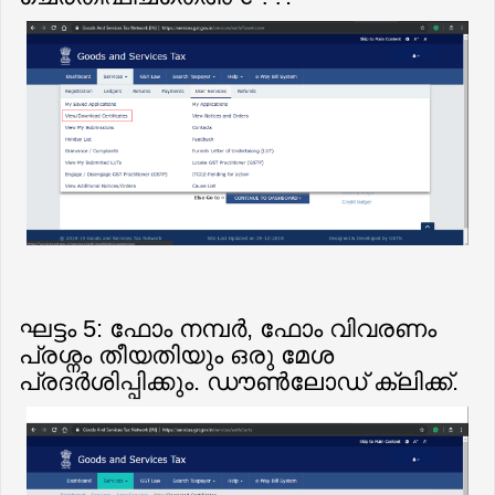
ഘട്ടം 5: ഫോം നമ്പർ, ഫോം വിവരണം
പ്രശ്നം തീയതിയും ഒരു മേശ
പ്രദർശിപ്പിക്കും. ഡൗൺലോഡ് ക്ലിക്ക്.