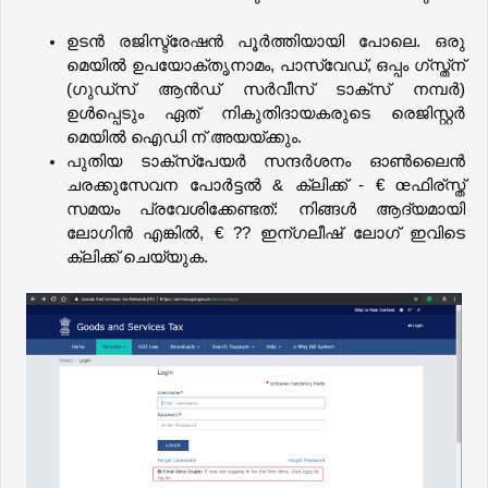
ഉടൻ രജിസ്ട്രേഷൻ പൂർത്തിയായി പോലെ. ഒരു 
മെയിൽ ഉപയോക്തൃനാമം, പാസ്വേഡ്, ഒപ്പം ഗ്സ്ത്ന് 
(ഗുഡ്സ് ആൻഡ് സർവീസ് ടാക്സ് നമ്പർ) 
ഉൾപ്പെടും ഏത് നികുതിദായകരുടെ രെജിസ്റ്റർ 
മെയിൽ ഐഡി ന് അയയ്ക്കും.
പുതിയ ടാക്സ്പേയർ സന്ദർശനം ഓൺലൈൻ 
ചരക്കുസേവന പോർട്ടൽ & ക്ലിക്ക് - € œഫിര്സ്ത് 
സമയം പ്രവേശിക്കേണ്ടത്: നിങ്ങൾ ആദ്യമായി 
ലോഗിൻ എങ്കിൽ, € ?? ഇന്ഗലീഷ് ലോഗ് ഇവിടെ 
ക്ലിക്ക് ചെയ്യുക.