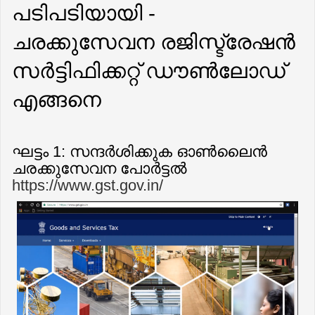
പടിപടിയായി -
ചരക്കുസേവന രജിസ്ട്രേഷൻ
സർട്ടിഫിക്കറ്റ് ഡൗൺലോഡ്
എങ്ങനെ
ഘട്ടം 1: സന്ദർശിക്കുക ഓൺലൈൻ
ചരക്കുസേവന പോർട്ടൽ
https://www.gst.gov.in/