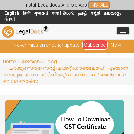
Install Legaldocs Android App
INSTALL
English
हिन्दी
ગુજરાતી
বাংলা
తెలుగు
தமிழ்
ಕನ್ನಡ
മലയാളം
ਪੰਜਾਬੀ
®
Toggl
Legal
Docs
Never miss an another update
Subscribe
Now
Home
മലയാളം
blog
ചരക്കുസേവന സർട്ടിഫിക്കറ്റ് ഡൗൺലോഡ് - എങ്ങനെ
ചരക്കുസേവന സർട്ടിഫിക്കറ്റ് ഡൗൺലോഡ് ചെയ്യാൻ -
ലെഗല്ദൊച്സ്