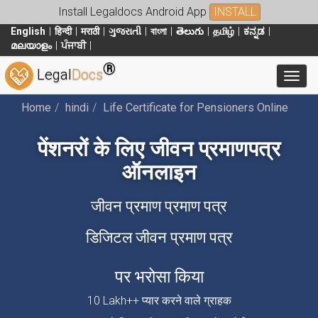
Install Legaldocs Android App
INSTALL
English
हिन्दी
मराठी
ગુજરાતી
বাংলা
తెలుగు
தமிழ்
ಕನ್ನಡ
മലയാളം
ਪੰਜਾਬੀ
®
Legal
Docs
Toggl
Home
hindi
Life Certificate for Pensioners Online
पेंशनरों के लिए जीवन प्रमाणपत्र
ऑनलाइन
जीवन प्रमाण प्रमाण पत्र
डिजिटल जीवन प्रमाण पत्र
पर भरोसा किया
10 Lakh++ प्यार करने वाले ग्राहक