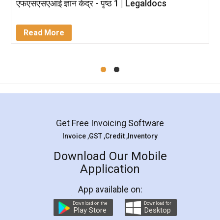
एफएसएसएआई ज्ञान केंद्र - पृष्ठ 1 | Legaldocs
Read More
Get Free Invoicing Software
Invoice ,GST ,Credit ,Inventory
Download Our Mobile
Application
App available on:
Download on the
Download for
Play Store
Desktop