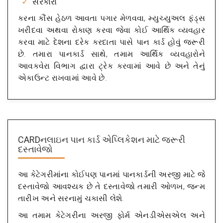
સરકારો
કરના કૌંસ હેઠળ આવતા પગાર મેળવવા, મ્યુચ્યુઅલ ફંડ્સ
ખરીદવા અથવા રોકાણ કરવા જેવા કોઈ આર્થિક વ્યવહાર
કરવા માટે દેશના દરેક કરદાતા પાસે પાન કાર્ડ હોવું જરૂરી
છે. તમારા પાનકાર્ડ સાથે, તમામ આર્થિક વ્યવહારોને
આવકવેરા વિભાગ દ્વારા ટ્રેક કરવામાં આવે છે અને તેનું
એકાઉન્ટ રાખવામાં આવે છે.
CARDનલાઇન પાન કાર્ડ એપ્લિકેશન માટે જરૂરી
દસ્તાવેજો
આ કેટેગરીમાંના કોઈપણ પાનમાં પાનકાર્ડની અરજી માટે જે
દસ્તાવેજો આવશ્યક છે તે દસ્તાવેજો તમારી ઓળખ, જન્મ
તારીખ અને સરનામું ચકાસી લેશે.
આ તમામ કેટેગરીના અરજી ફોર્મ એનડીએસએલ અને