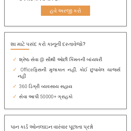
હવે અરજી કરો
શા માટે પસંદ કરો
કાનૂની દસ્તાવેજો?
શ્રેષ્ઠ સેવા @ સૌથી ઓછી કિંમતની બાંયધરી
Officeફિસની મુલાકાત નહીં, કોઈ છુપાવેલ ચાર્જ્સ
નહીં
360 ડિગ્રી વ્યવસાય સહાય
સેવા આપી 50000+ ગ્રાહકો
પાન કાર્ડ ઓનલાઇન
વારંવાર પૂછાતા પ્રશ્નો