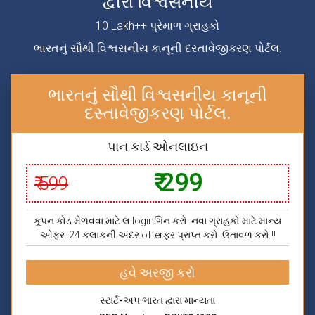
દ્વારા વિશ્વસનીય
10 Lakh++ પ્રેમાળ ગ્રાહકો
ભારતનું સૌથી વિશ્વસનીય કાનૂની દસ્તાવેજીકરણ પોર્ટલ.
ભારતનું સૌથી વિશ્વસનીય કાનૂની
દસ્તાવેજીકરણ પોર્ટલ.
પાન કાર્ડ ઓનલાઇન
₹ 299
₹ 599
કૂપન કોડ મેળવવા માટે લ loginગિન કરો. નવા ગ્રાહકો માટે માન્ય
ઓફર. 24 કલાકની અંદર offerફર પ્રાપ્ત કરો. ઉતાવળ કરો !!
હવે અરજી કરો
સ્ટાર્ટ-અપ ભારત દ્વારા માન્યતા