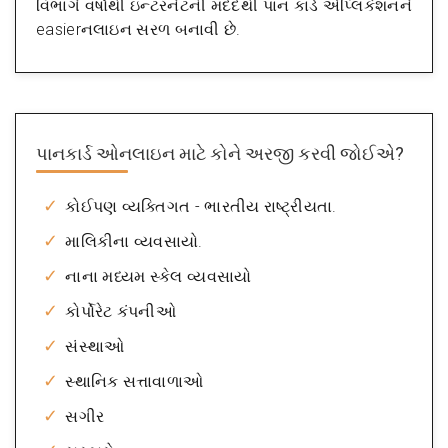
વિભાગે વર્ષોથી ઇન્ટરનેટની મદદથી પાન કાર્ડ એપ્લિકેશનને
easierનલાઇન સરળ બનાવી છે.
પાનકાર્ડ ઓનલાઇન માટે કોને અરજી કરવી જોઈએ?
કોઈપણ વ્યક્તિગત - ભારતીય રાષ્ટ્રીયતા.
માલિકીના વ્યવસાયો.
નાના મધ્યમ સ્કેલ વ્યવસાયો
કોર્પોરેટ કંપનીઓ
સંસ્થાઓ
સ્થાનિક સત્તાવાળાઓ
સગીર