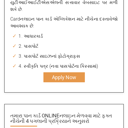
યુટીઆઈઆઈટીએસએલની સત્તાવાર વેબસાઇટ પર મળી
શકે છે.
Cardનલાઇન પાન કાર્ડ એપ્લિકેશન માટે નીચેના દસ્તાવેજો
આવશ્યક છે:
1. આધારકાર્ડ
2. પાસપોર્ટ
3. પાસપોર્ટ સાઇઝનાં ફોટોગ્રાફ્સ
4. સ્વીકૃતિ પત્ર (નવા પાસપોર્ટના કિસ્સામાં)
Apply Now
તમારા પાન કાર્ડ ONLINEનલાઇન મેળવવા માટે ફક્ત
નીચેની 4 પગલાની પ્રક્રિયાને અનુસરો