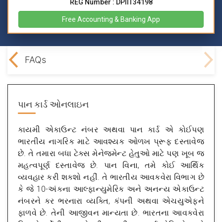
REG Number : DPIIT34198
Free Accounting & Banking App
cs?
FAQs
પાન કાર્ડ ઓનલાઇન
કાયમી એકાઉન્ટ નંબર અથવા પાન કાર્ડ એ કોઈપણ
ભારતીય નાગરિક માટે આવશ્યક ઓળખ પ્રૂફ દસ્તાવેજ
છે. તે તમારા બધા ટેક્સ મેનેજમેન્ટ હેતુઓ માટે પણ ખૂબ જ
મહત્વપૂર્ણ દસ્તાવેજ છે. પાન વિના, તમે કોઈ આર્થિક
વ્યવહાર કરી શકશો નહીં. તે ભારતીય આવકવેરા વિભાગ છે
કે જે 10-અંકના આલ્ફાન્યુમેરિક અને અનન્ય એકાઉન્ટ
નંબરને કર ભરનારા વ્યક્તિ, કંપની અથવા એચયુએફને
ફાળવે છે. તેની આજીવન માન્યતા છે. ભારતના આવકવેરા