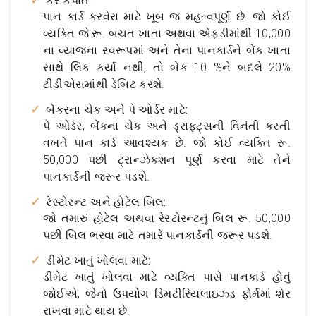
કર કપાત:
પાન કાર્ડ કરવેરા માટે ખૂબ જ મહત્વપૂર્ણ છે. જો કોઈ
વ્યક્તિ જે રૂ. બચત ખાતા અથવા એફડીમાંથી 10,000
ના વ્યાજના સ્વરૂપમાં અને તેના પાનકાર્ડને બેંક ખાતા
સાથે લિંક કર્યા નથી, તો બેંક 10 %ને બદલે 20%
ટીડીએસમાંથી ડેબિટ કરશે.
બેંકરના ચેક અને પે ઓર્ડર માટે:
પે ઓર્ડર, બેંકના ચેક અને ડ્રાફ્ટ્સની વિનંતી કરતી
વખતે પાન કાર્ડ આવશ્યક છે. જો કોઈ વ્યક્તિ રૂ.
50,000 પછી ટ્રાન્ઝેક્શન પૂર્ણ કરવા માટે તેને
પાનકાર્ડની જરૂર પડશે.
રેસ્ટોરન્ટ અને હોટેલ બિલ:
જો તમારું હોટેલ અથવા રેસ્ટોરન્ટનું બિલ રૂ. 50,000
પછી બિલ ભરવા માટે તમારે પાનકાર્ડની જરૂર પડશે.
ડીમેટ ખાતું ખોલવા માટે:
ડીમેટ ખાતું ખોલવા માટે વ્યક્તિ પાસે પાનકાર્ડ હોવું
જોઈએ, જેનો ઉપયોગ ડિમટીરિયલાઇઝ્ડ ફોર્મમાં શેર
રાખવા માટે થાય છે.