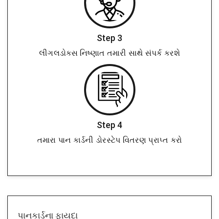
Step 3
લીગલડોક્સ નિષ્ણાત તમારી સાથે સંપર્ક કરશે
Step 4
તમારા પાન કાર્ડની ડોરસ્ટેપ વિતરણ પ્રાપ્ત કરો
પાનકાર્ડના ફાયદા