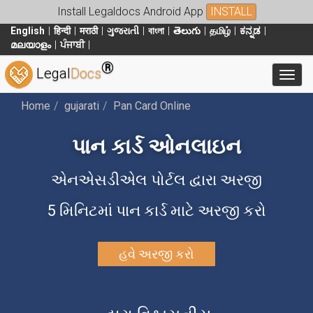
Install Legaldocs Android App
INSTALL
English
हिन्दी
मराठी
ગુજરાતી
বাংলা
తెలుగు
தமிழ்
ಕನ್ನಡ
മലയാളം
ਪੰਜਾਬੀ
®
Legal
Docs
Toggl
Home
gujarati
Pan Card Online
પાન કાર્ડ ઓનલાઇન
એનએસડીએલ પોર્ટલ દ્વારા અરજી
5 મિનિટમાં પાન કાર્ડ માટે અરજી કરો
હવે અરજી કરો