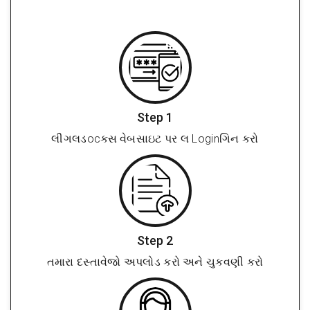
Step 1
લીગલડocક્સ વેબસાઇટ પર લ Loginગિન કરો
Step 2
તમારા દસ્તાવેજો અપલોડ કરો અને ચુકવણી કરો