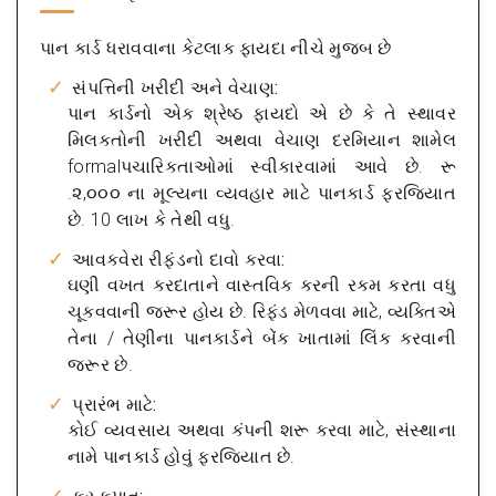
પાન કાર્ડ ધરાવવાના કેટલાક ફાયદા નીચે મુજબ છે
સંપત્તિની ખરીદી અને વેચાણ:
પાન કાર્ડનો એક શ્રેષ્ઠ ફાયદો એ છે કે તે સ્થાવર
મિલકતોની ખરીદી અથવા વેચાણ દરમિયાન શામેલ
formalપચારિકતાઓમાં સ્વીકારવામાં આવે છે. રૂ
.૨,૦૦૦ ના મૂલ્યના વ્યવહાર માટે પાનકાર્ડ ફરજિયાત
છે. 10 લાખ કે તેથી વધુ.
આવકવેરા રીફંડનો દાવો કરવા:
ઘણી વખત કરદાતાને વાસ્તવિક કરની રકમ કરતા વધુ
ચૂકવવાની જરૂર હોય છે. રિફંડ મેળવવા માટે, વ્યક્તિએ
તેના / તેણીના પાનકાર્ડને બેંક ખાતામાં લિંક કરવાની
જરૂર છે.
પ્રારંભ માટે:
કોઈ વ્યવસાય અથવા કંપની શરૂ કરવા માટે, સંસ્થાના
નામે પાનકાર્ડ હોવું ફરજિયાત છે.