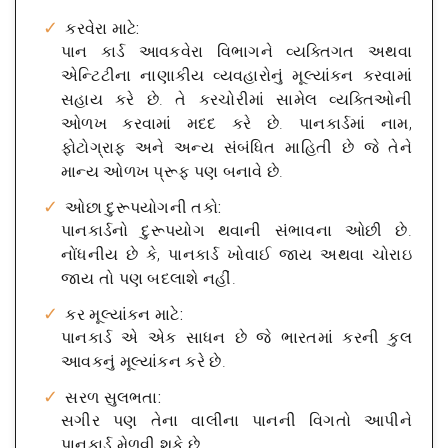
કરવેરા માટે:
પાન કાર્ડ આવકવેરા વિભાગને વ્યક્તિગત અથવા
એન્ટિટીના નાણાકીય વ્યવહારોનું મૂલ્યાંકન કરવામાં
સહાય કરે છે. તે કરચોરીમાં સામેલ વ્યક્તિઓની
ઓળખ કરવામાં મદદ કરે છે. પાનકાર્ડમાં નામ,
ફોટોગ્રાફ અને અન્ય સંબંધિત માહિતી છે જે તેને
માન્ય ઓળખ પ્રૂફ પણ બનાવે છે.
ઓછા દુરૂપયોગની તકો:
પાનકાર્ડનો દુરૂપયોગ થવાની સંભાવના ઓછી છે.
નોંધનીય છે કે, પાનકાર્ડ ખોવાઈ જાય અથવા ચોરાઇ
જાય તો પણ બદલાશે નહીં.
કર મૂલ્યાંકન માટે:
પાનકાર્ડ એ એક સાધન છે જે ભારતમાં કરની કુલ
આવકનું મૂલ્યાંકન કરે છે.
સરળ સુલભતા:
સગીર પણ તેના વાલીના પાનની વિગતો આપીને
પાનકાર્ડ મેળવી શકે છે.