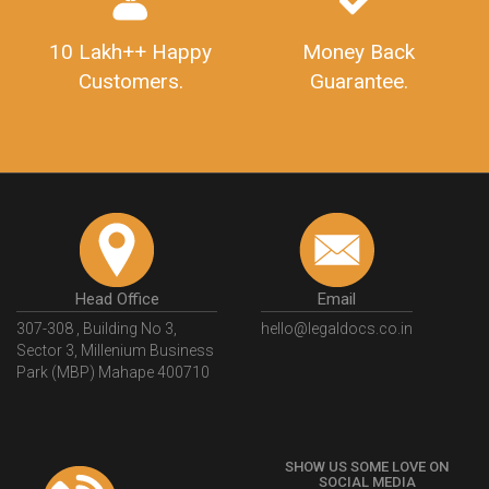
10 Lakh++ Happy
Money Back
Customers.
Guarantee.
Head Office
Email
307-308 , Building No 3,
hello@legaldocs.co.in
Sector 3, Millenium Business
Park (MBP) Mahape 400710