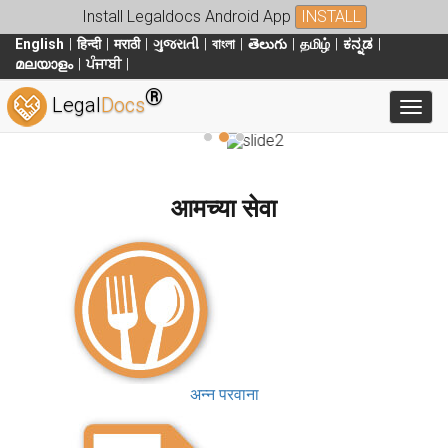
Install Legaldocs Android App
INSTALL
English
हिन्दी
मराठी
ગુજરાતી
বাংলা
తెలుగు
தமிழ்
ಕನ್ನಡ
മലയാളം
ਪੰਜਾਬੀ
®
Legal
Docs
Toggl
आमच्या सेवा
अन्न परवाना