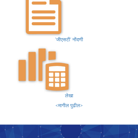
'जीएसटी' नोंदणी
लेखा
<मागील
पुढील>